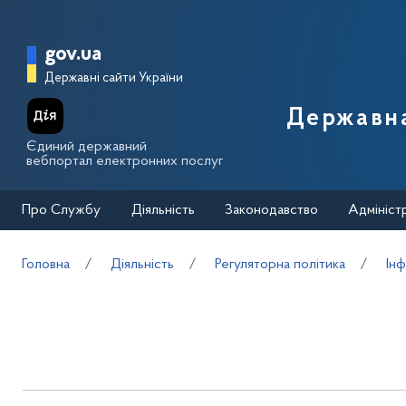
Перейти до основного вмісту
Головна сторінка Державної п
gov.ua
Державні сайти України
Державна
Єдиний державний
вебпортал електронних послуг
Про Службу
Діяльність
Законодавство
Адмініст
Головна
Діяльність
Регуляторна політика
Ін