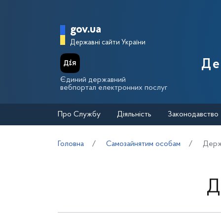
Перейти до основного вмісту
Головна сторінка Держа
gov.ua
Державні сайти України
Де
Єдиний державний
вебпортал електронних послуг
Про Службу
Діяльність
Законодавство
Головна
Самозайнятим особам
Держ
Д