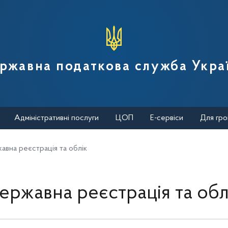
вної податкової служби України
ржавна податкова служба Укра
Адміністративні послуги
ЦОП
Е-сервіси
Для гро
авна реєстрація та облік
ержавна реєстрація та обл