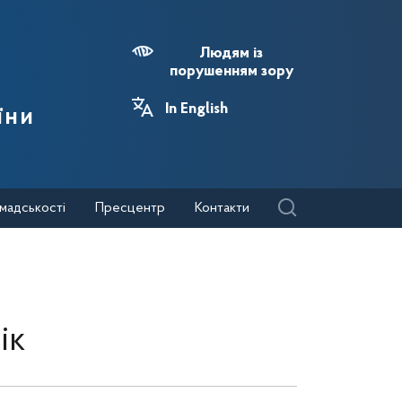
Людям із
порушенням зору
In English
їни
мадськості
Пресцентр
Контакти
ік