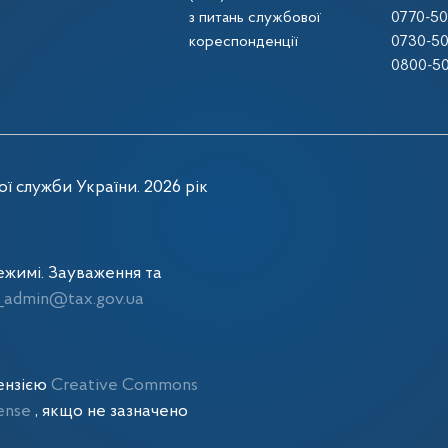
з питань службової
0770-50
кореспонденції
0730-50
0800-50
ї служби України. 2026 рік
жимі. Зауваження та
admin@tax.gov.ua
цензією
Creative Commons
cense
, якщо не зазначено