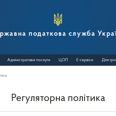
вної податкової служби України
ржавна податкова служба Укра
Адміністративні послуги
ЦОП
Е-сервіси
Для гро
тика
Регуляторна політика