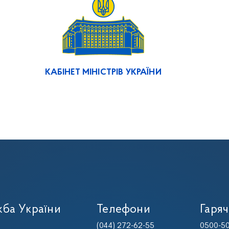
КАБІНЕТ МІНІСТРІВ УКРАЇНИ
ба України
Телефони
Гаряч
(044) 272-62-55
0500-50