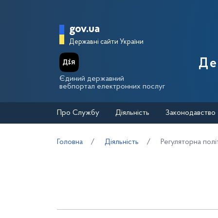
Перейти до основного вмісту
Головна сторінка Держа
gov.ua
Державні сайти України
Де
Єдиний державний
вебпортал електронних послуг
Про Службу
Діяльність
Законодавство
Головна
Діяльність
Регуляторна полі