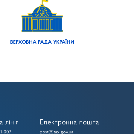
ВЕРХОВНА РАДА УКРАЇНИ
а лінія
Електронна пошта
1-007
post@tax.gov.ua