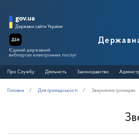
Перейти до основного вмісту
Головна сторінка Державної п
gov.ua
Державні сайти України
Державна
Єдиний державний
вебпортал електронних послуг
Про Службу
Діяльність
Законодавство
Адмініст
Головна
Для громадськості
Звернення громадян
Зв