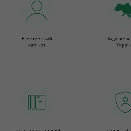
Електронний
Податкова
кабінет
Украї
Загальнодоступний
Сервіс «П