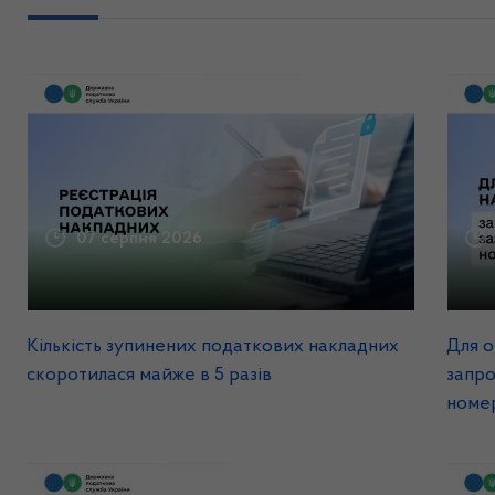
07 серпня 2026
Кількість зупинених податкових накладних
Для о
скоротилася майже в 5 разів
запр
номе