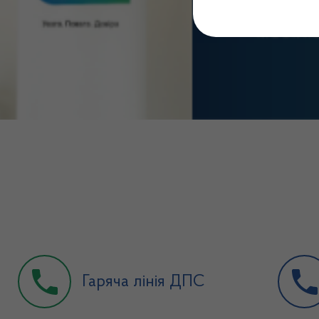
Гаряча лінія ДПС