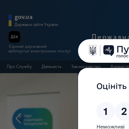
Перейти до основного вмісту
Головна сторінка Державної п
gov.ua
Державні сайти України
Державна
Єдиний державний
вебпортал електронних послуг
Про Службу
Діяльність
Законодавство
Адмініст