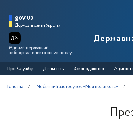
Перейти до основного вмісту
Головна сторінка Державної п
gov.ua
Державні сайти України
Державна
Єдиний державний
вебпортал електронних послуг
Про Службу
Діяльність
Законодавство
Адмініст
Головна
Мобільний застосунок «Моя податкова»
През