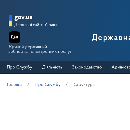
Перейти до основного вмісту
Головна сторінка Державної п
gov.ua
Державні сайти України
Державна
Єдиний державний
вебпортал електронних послуг
Про Службу
Діяльність
Законодавство
Адмініст
Головна
Про Службу
Структура