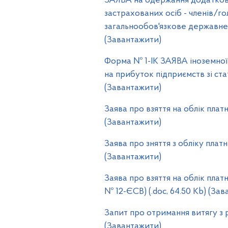
ЗАЯВА на одержання додатково
застрахованих осіб - членів/
загальнообов'язкове державне 
(Завантажити)
Форма № 1-ІК ЗАЯВА іноземної к
на прибуток підприємств зі ста
(Завантажити)
Заява про взяття на облік плат
(Завантажити)
Заява про зняття з обліку плат
(Завантажити)
Заява про взяття на облік пла
№ 12-ЄСВ) (.doc, 64.50 Kb) (За
Запит про отримання витягу з р
(Завантажити)