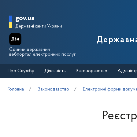
Перейти до основного вмісту
Головна сторінка Державної п
gov.ua
Державні сайти України
Державна
Єдиний державний
вебпортал електронних послуг
Про Службу
Діяльність
Законодавство
Адмініст
Головна
Законодавство
Електронні форми докуме
Реєстр