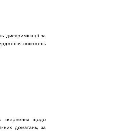
ів дискримінації за
твердження положень
ро звернення щодо
льних домагань, за