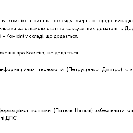
йну комісію з питань розгляду звернень щодо випадкі
сильства за ознакою статі та сексуальних домагань в Де
 – Комісія) у складі, що додається.
ження про Комісію, що додається.
інформаційних технологій (Петрущенко Дмитро) ст
формаційної політики (Питель Наталії) забезпечити о
алі ДПС.