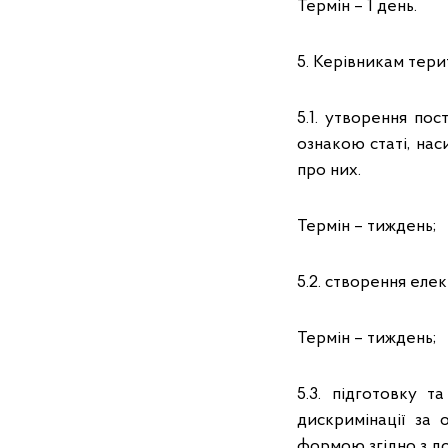
Термін – 1 день.
5. Керівникам тер
5.1. утворення пос
ознакою статі, нас
про них.
Термін – тиждень;
5.2. створення еле
Термін – тиждень;
5.3. підготовку 
дискримінації за 
формою згідно з д