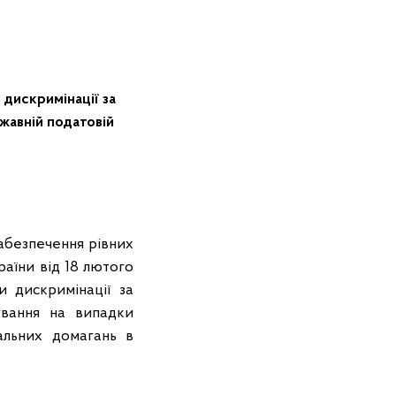
 дискримінації за
ржавній податовій
абезпечення рівних
раїни від 18 лютого
 дискримінації за
ування на випадки
уальних домагань в