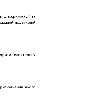
в дискримінації за
ржавній податковій
ворити електронну
прилюднення цього