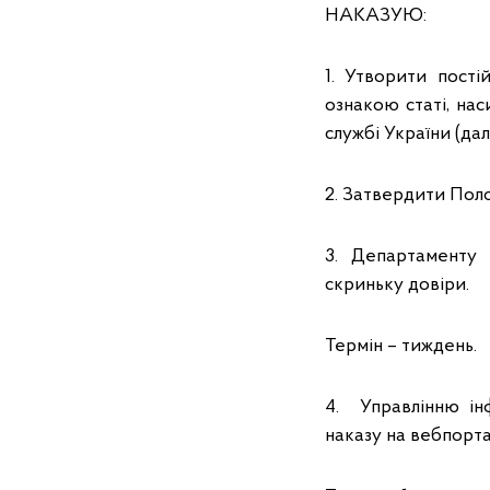
НАКАЗУЮ:
1. Утворити пості
ознакою статі, на
службі України (далі
2. Затвердити Поло
3. Департаменту 
скриньку довіри.
Термін – тиждень.
4. Управлінню ін
наказу на вебпорт