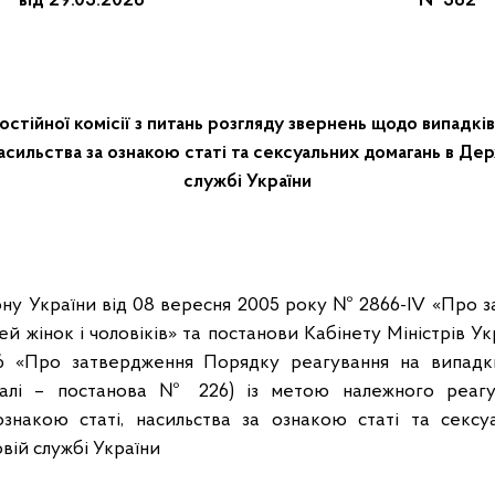
від 29.05.2026 № 382
стійної комісії з питань розгляду звернень щодо випадків
асильства за ознакою статі та сексуальних домагань в Де
службі України
ону України від 08 вересня 2005 року № 2866-IV «Про з
й жінок і чоловіків» та постанови Кабінету Міністрів Ук
«Про затвердження Порядку реагування на випадки
далі – постанова № 226) із метою належного реаг
ознакою статі, насильства за ознакою статі та секс
вій службі України