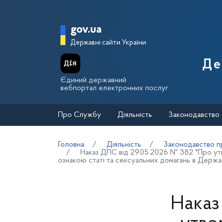
Перейти до основного вмісту
Головна сторінка Держа
gov.ua
Державні сайти України
Де
Єдиний державний
вебпортал електронних послуг
Про Службу
Діяльність
Законодавство
Головна
Діяльність
Законодавство пр
Наказ ДПС від 29.05.2026 № 382 "Про утво
ознакою статі та сексуальних домагань в Держав
Наказ