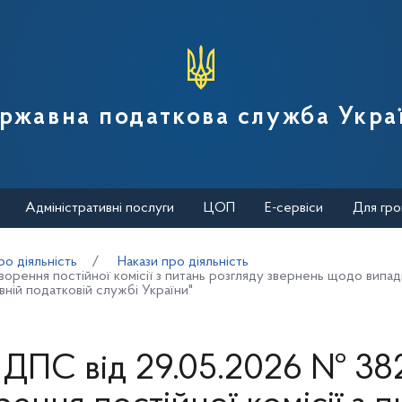
вної податкової служби України
ржавна податкова служба Укра
Адміністративні послуги
ЦОП
Е-сервіси
Для гро
о діяльність
Накази про діяльність
рення постійної комісії з питань розгляду звернень щодо випадкі
ній податковій службі України"
 ДПС від 29.05.2026 № 38