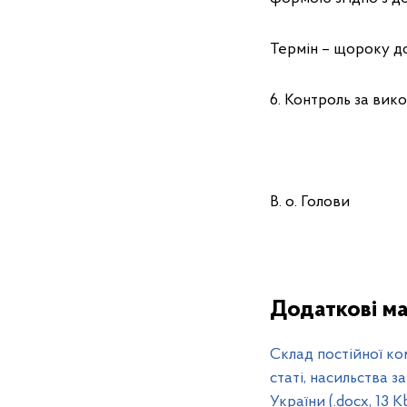
Термін – щороку до
6. Контроль за вик
В. о. 
Додаткові ма
Склад постійної ко
статі, насильства 
України (.docx, 13 