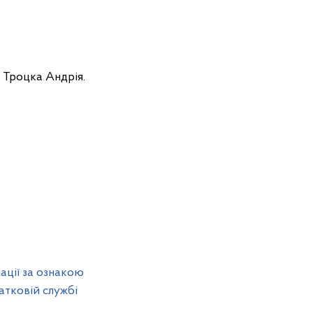
 Троцка Андрія.
ації за ознакою
атковій службі