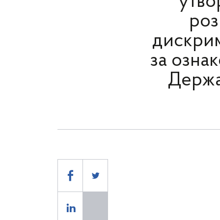
утво
роз
дискримі
за ознак
Держа