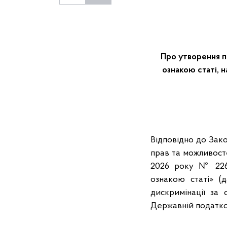
Про утворення по
ознакою статі, н
Відповідно до Зак
прав та можливосте
2026 року № 226 
ознакою статі» (
дискримінації за 
Державній податко