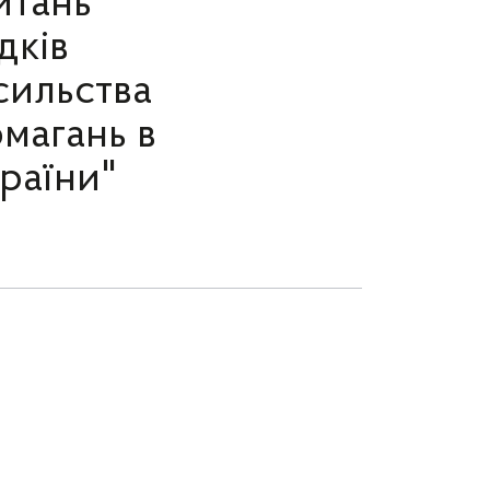
итань
дків
асильства
омагань в
раїни"