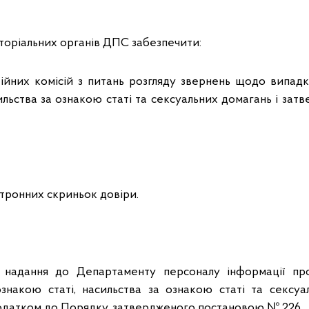
иторіальних органів ДПС забезпечити:
тійних комісій з питань розгляду звернень щодо випадк
ильства за ознакою статі та сексуальних домагань і за
ктронних скриньок довіри.
та надання до Департаменту персоналу інформації п
ознакою статі, насильства за ознакою статі та сексуа
одатком до Порядку, затвердженого постановою № 226.