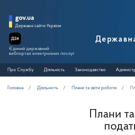
Перейти до основного вмісту
Головна сторінка Державної п
gov.ua
Державні сайти України
Державна
Єдиний державний
вебпортал електронних послуг
Про Службу
Діяльність
Законодавство
Адмініст
Головна
Діяльність
Плани та звіти роботи
Пл
Плани та
подат