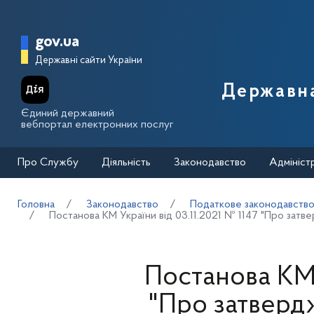
Перейти до основного вмісту
Головна сторінка Державної п
gov.ua
Державні сайти України
Державна
Єдиний державний
вебпортал електронних послуг
Про Службу
Діяльність
Законодавство
Адмініст
Головна
Законодавство
Податкове законодавств
Постанова КМ України від 03.11.2021 № 1147 "Про затв
Постанова КМ 
"Про затверд