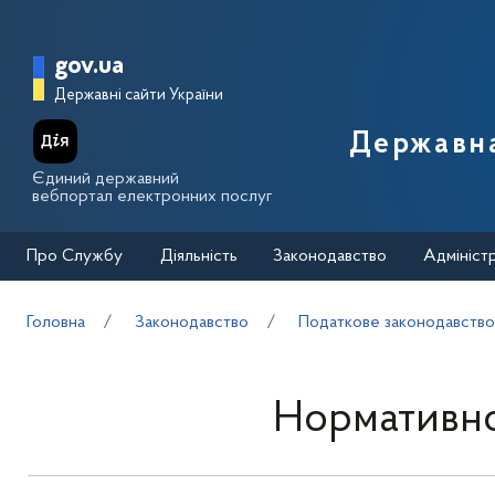
Перейти до основного вмісту
Головна сторінка Державної п
gov.ua
Державні сайти України
Державна
Єдиний державний
вебпортал електронних послуг
Про Службу
Діяльність
Законодавство
Адмініст
Головна
Законодавство
Податкове законодавств
Нормативно