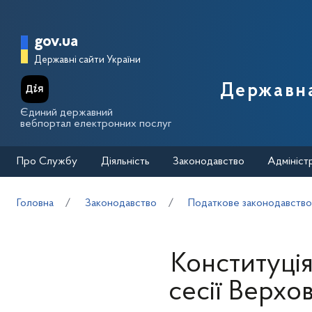
Перейти до основного вмісту
Головна сторінка Державної п
gov.ua
Державні сайти України
Державна
Єдиний державний
вебпортал електронних послуг
Про Службу
Діяльність
Законодавство
Адмініст
Головна
Законодавство
Податкове законодавств
Конституція
сесії Верхо