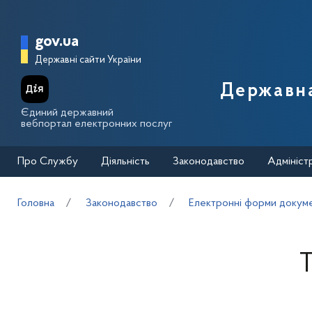
Перейти до основного вмісту
Головна сторінка Державної п
gov.ua
Державні сайти України
Державна
Єдиний державний
вебпортал електронних послуг
Про Службу
Діяльність
Законодавство
Адмініст
Головна
Законодавство
Електронні форми докуме
Т