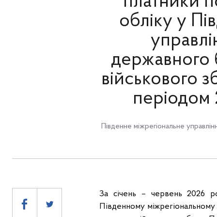
платники по
обліку у П
управлі
державного 
військового з
періодом 
Південне міжрегіональне управлін
За січень – червень 2026 р
Південному міжрегіональному