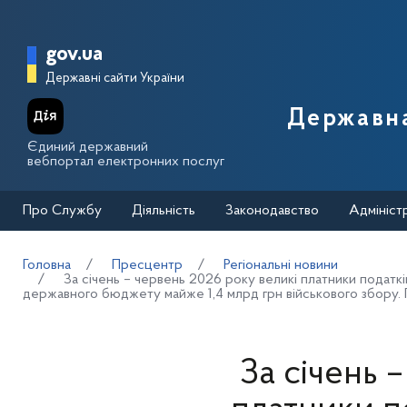
Перейти до основного вмісту
Головна сторінка Державної п
gov.ua
Державні сайти України
Державна
Єдиний державний
вебпортал електронних послуг
Про Службу
Діяльність
Законодавство
Адмініст
Головна
Пресцентр
Регіональні новини
За січень – червень 2026 року великі платники податк
державного бюджету майже 1,4 млрд грн військового збору. 
За січень 