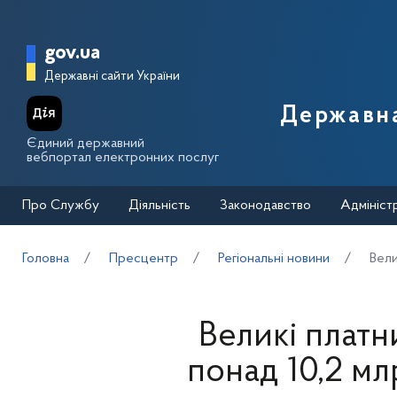
Перейти до основного вмісту
Головна сторінка Державної п
gov.ua
Державні сайти України
Державна
Єдиний державний
вебпортал електронних послуг
Про Службу
Діяльність
Законодавство
Адмініст
Головна
Пресцентр
Регіональні новини
Вели
Великі плат
понад 10,2 м