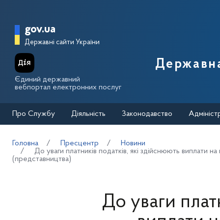
Перейти до основного вмісту
Головна сторінка Державної п
gov.ua
Державні сайти України
Державна
Єдиний державний
вебпортал електронних послуг
Про Службу
Діяльність
Законодавство
Адмініст
Головна
Пресцентр
Новини
До уваги платників податків, які здійснюють виплати н
(представництва)
До уваги плат