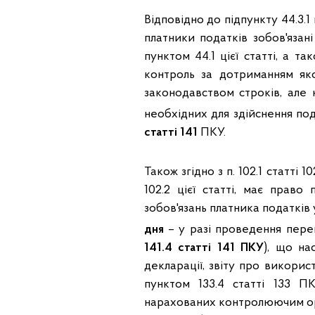
Відповідно до підпункту 44.3.1
платники податків зобов'язан
пунктом 44.1 цієї статті, а т
контроль за дотриманням як
законодавством строків, ал
необхідних для здійснення под
статті 141
ПКУ.
Також згідно з п. 102.1 статт
102.2 цієї статті, має прав
зобов'язань платника податків 
дня
– у разі проведення перев
141.4 статті 141 ПКУ
), що на
декларації, звіту про викорис
пунктом 133.4 статті 133 П
нарахованих контролюючим орг