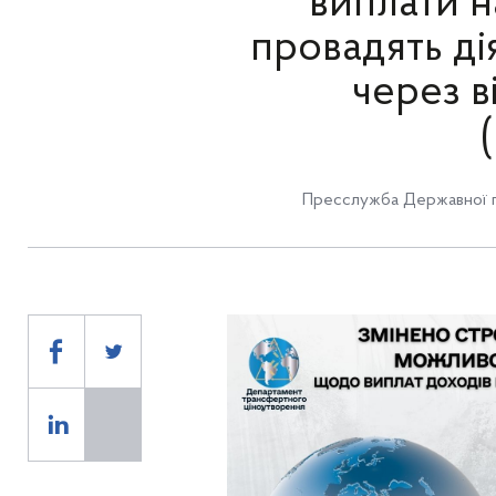
виплати н
провадять ді
через в
Пресслужба Державної п