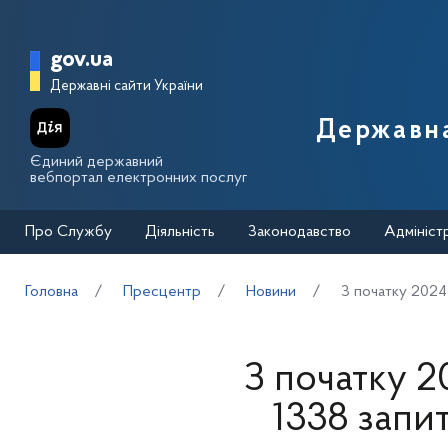
Перейти до основного вмісту
Головна сторінка Державної п
gov.ua
Державні сайти України
Державна
Єдиний державний
вебпортал електронних послуг
Про Службу
Діяльність
Законодавство
Адмініст
Головна
Пресцентр
Новини
З початку 2024
З початку 
1338 запит