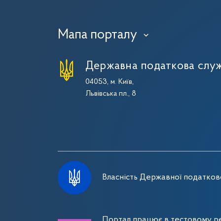
Мапа порталу
›
Державна податкова служ
04053, м. Київ,
Львівська пл., 8
Власність Державної податково
Портал працює в тестовому ре