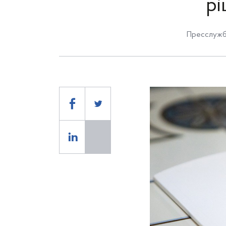
рі
Пресслужба