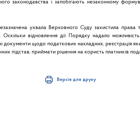
нного законодавства і запобігають незаконному форму
зазначена ухвала Верховного Суду захистила права т
в. Оскільки відновлення дії Порядку надало можливість
і документи щодо податкових накладних, реєстрація яких
онних підстав, приймати рішення на користь платників пода
Версія для друку