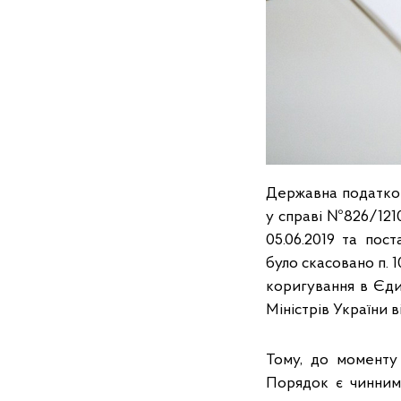
Державна податков
у справі №826/121
05.06.2019 та пос
було скасовано п. 1
коригування в Єди
Міністрів України ві
Тому, до моменту
Порядок є чинним 