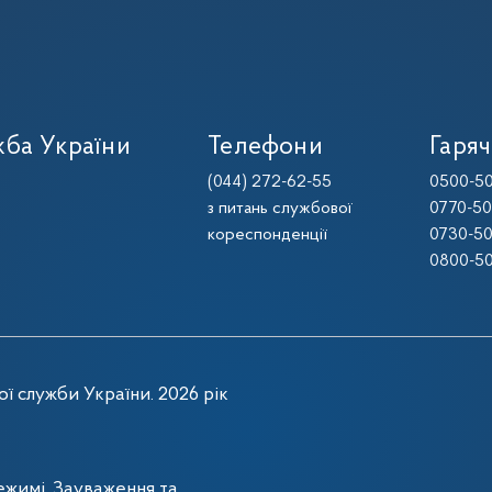
ба України
Телефони
Гаряч
(044) 272-62-55
0500-50
з питань службової
0770-50
кореспонденції
0730-50
0800-50
ї служби України. 2026 рік
жимі. Зауваження та