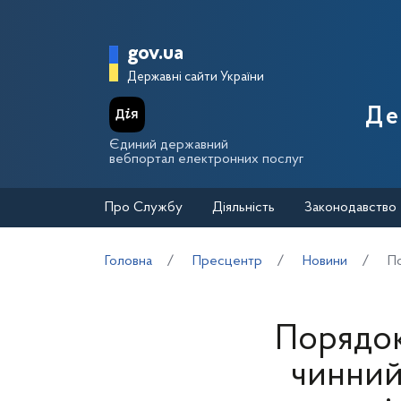
Перейти до основного вмісту
Головна сторінка Держа
gov.ua
Державні сайти України
Де
Єдиний державний
вебпортал електронних послуг
Про Службу
Діяльність
Законодавство
Головна
Пресцентр
Новини
По
Порядок
чинний