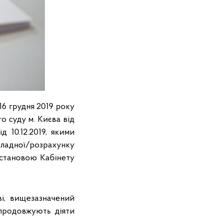
6 грудня 2019 року
 суду м. Києва від
 10.12.2019, якими
накладної/розрахунку
остановою Кабінету
і, вищезазначений
 продовжують діяти