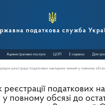
вної податкової служби України
ржавна податкова служба Укра
Адміністративні послуги
ЦОП
Е-сервіси
Для гро
рядок реєстрації податкових накладних чинний у повному обсяз
 реєстрації податкових н
 у повному обсязі до оста