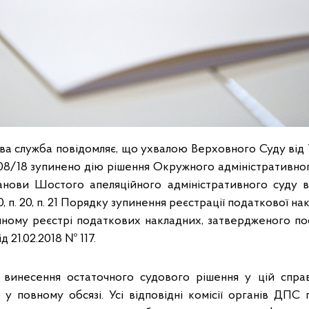
а служба повідомляє, що ухвалою Верховного Суду від 1
08/18 зупинено дію рішення Окружного адміністративного
танови Шостого апеляційного адміністративного суду від
0, п. 20, п. 21 Порядку зупинення реєстрації податкової 
ному реєстрі податкових накладних, затвердженого п
д 21.02.2018 № 117.
 винесення остаточного судового рішення у цій справ
у повному обсязі. Усі відповідні комісії органів ДПС