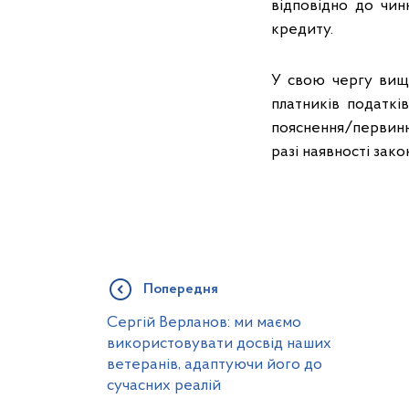
відповідно до чи
кредиту.
У свою чергу вище
платників податкі
пояснення/первинн
разі наявності зак
Попередня
Сергій Верланов: ми маємо
використовувати досвід наших
ветеранів, адаптуючи його до
сучасних реалій