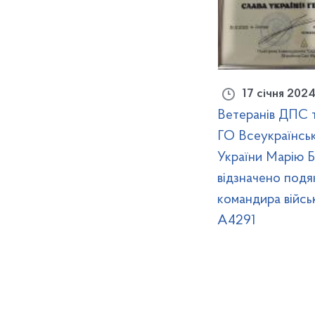
17 січня 202
Ветеранів ДПС 
ГО Всеукраїнс
України Марію Б
відзначено под
командира війсь
А4291