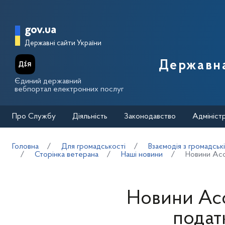
Перейти до основного вмісту
Головна сторінка Державної п
gov.ua
Державні сайти України
Державна
Єдиний державний
вебпортал електронних послуг
Про Службу
Діяльність
Законодавство
Адмініст
Головна
Для громадськості
Взаємодія з громадськ
Сторінка ветерана
Наші новини
Новини Асо
Новини Асо
подат