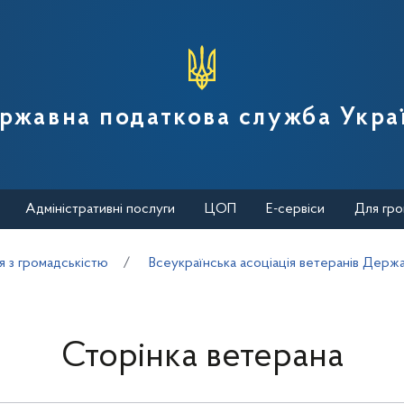
вної податкової служби України
ржавна податкова служба Укра
Адміністративні послуги
ЦОП
Е-сервіси
Для гро
я з громадськістю
Всеукраїнська асоціація ветеранів Держ
Сторінка ветерана