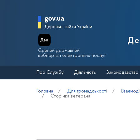
Перейти до основного вмісту
Головна сторінка Держа
gov.ua
Державні сайти України
Де
Єдиний державний
вебпортал електронних послуг
Про Службу
Діяльність
Законодавство
Головна
Для громадськості
Взаємоді
Сторінка ветерана