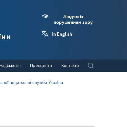
Людям із
порушенням зору
In English
їни
мадськості
Пресцентр
Контакти
авної податкової служби України