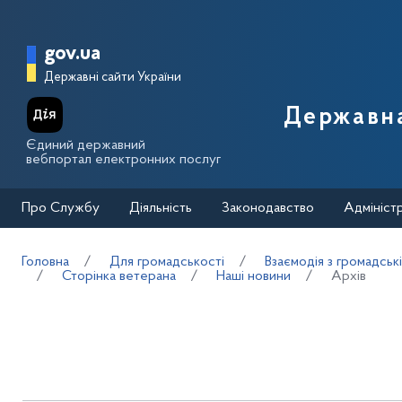
Перейти до основного вмісту
Головна сторінка Державної п
gov.ua
Державні сайти України
Державна
Єдиний державний
вебпортал електронних послуг
Про Службу
Діяльність
Законодавство
Адмініст
Головна
Для громадськості
Взаємодія з громадськ
Сторінка ветерана
Наші новини
Архів