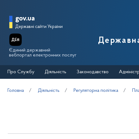
Перейти до основного вмісту
Головна сторінка Державної п
gov.ua
Державні сайти України
Державна
Єдиний державний
вебпортал електронних послуг
Про Службу
Діяльність
Законодавство
Адмініст
Головна
Діяльність
Регуляторна політика
Пла