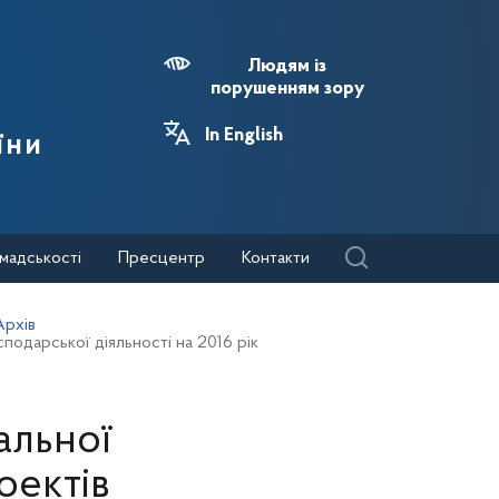
Людям із
порушенням зору
In English
їни
мадськості
Пресцентр
Контакти
Архів
подарської діяльності на 2016 рік
альної
оектів