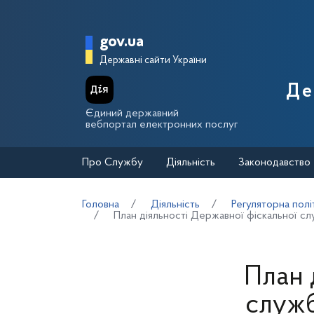
Перейти до основного вмісту
Головна сторінка Держа
gov.ua
Державні сайти України
Де
Єдиний державний
вебпортал електронних послуг
Про Службу
Діяльність
Законодавство
Головна
Діяльність
Регуляторна полі
План діяльності Державної фіскальної слу
План 
служб