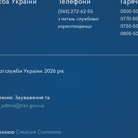
ба України
Телефони
Гаряч
(044) 272-62-55
0500-50
з питань службової
0770-50
кореспонденції
0730-50
0800-50
ї служби України. 2026 рік
жимі. Зауваження та
admin@tax.gov.ua
цензією
Creative Commons