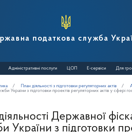
вної податкової служби України
ржавна податкова служба Укра
Адміністративні послуги
ЦОП
Е-сервіси
Для гро
тика
План діяльності з підготовки регуляторних актів
жби України з підготовки проектів регуляторних актів у сфері гос
діяльності Державної фіск
и України з підготовки пр