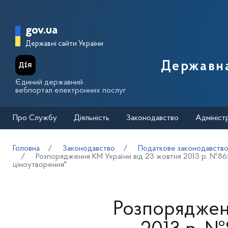
Перейти до основного вмісту
Головна сторінка Державної п
gov.ua
Державні сайти України
Державна
Єдиний державний
вебпортал електронних послуг
Про Службу
Діяльність
Законодавство
Адмініст
Головна
Законодавство
Податкове законодавств
Розпорядження КМ України від 23 жовтня 2013 р. №86
ціноутворення"
Розпорядженн