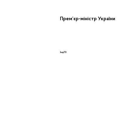
Прем’єр-міністр У
Інд.70