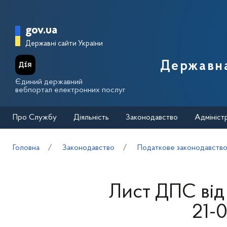
Перейти до основного вмісту
Головна сторінка Державної п
gov.ua
Державні сайти України
Державна
Єдиний державний
вебпортал електронних послуг
Про Службу
Діяльність
Законодавство
Адмініст
Головна
Законодавство
Податкове законодавств
Лист ДПС від
21-0