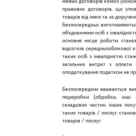
межах договорів комісії (конси
правових договорів, що упо
товарів від імені та за доруче
безпосередньо виготовляються
об’єднаннями осіб з інвалідніст
основне місце роботи, стано
відсотків середньооблікової к
таких осіб з інвалідністю ста
загальних витрат з оплати
оподаткування податком на пр
Безпосереднім вважається виг
переробки (обробка, інші 
складових частин, інших поку
таких товарів / послуг, стано
товарів / послуг.