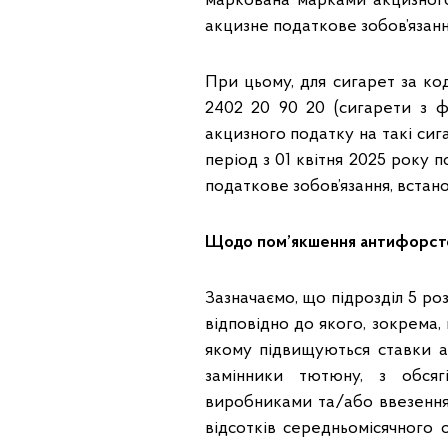
маркована марками акцизного
акцизне податкове зобов’язанн
При цьому, для сигарет за ко
2402 20 90 20 (сигарети з фі
акцизного податку на такі сига
період з 01 квітня 2025 року п
податкове зобов’язання, встан
Щодо пом’якшення антифорсто
Зазначаємо, що підрозділ 5 р
відповідно до якого, зокрема,
якому підвищуються ставки 
замінники тютюну, з обсяг
виробниками та/або ввезення
відсотків середньомісячного о