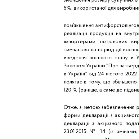
зменшення розміру сукупних в
5%, використаної для виробни
пом’якшення антифорстолінго
реалізації продукції на вну
імпортерами тютюнових вир
тимчасово на період дії воєнн
введення воєнного стану в 
Законом України "Про затверд
в Україні" від 24 лютого 202
полягає в тому, що збільшен
120 % (раніше, а саме до підви
Отже, з метою забезпечення р
форми декларації з акцизного
декларації з акцизного пода
23.01.2015 № 14 (із змінам