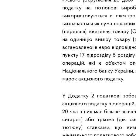
«Усього (округлення до двох 
податку на тютюнові вироб
використовуються в електрон
визначається як сума показникі
(передачі), ввезення товару 
на одиницю виміру товару (г
встановленої в євро відповідно д
пункту 17 підрозділу 5 розді
операцій, які є об’єктом оп
Національного банку України, 
марок акцизного податку.
У Додатку 2 податкові зобов
акцизного податку з операцій, 
20, яка з них має більше знач
сигарет) або трьома (для си
тютюну) ставками, що виз
мінімального податкового зобов