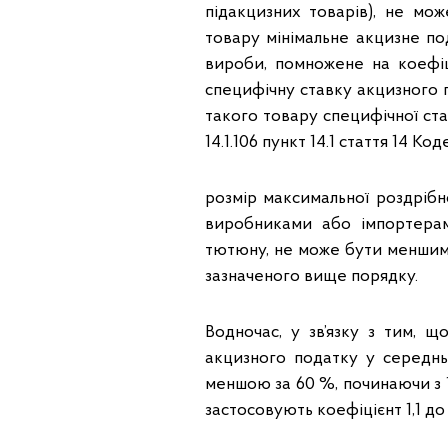
підакцизних товарів), не м
товару мінімальне акцизне по
вироби, помножене на коефіц
специфічну ставку акцизного 
такого товару специфічної ста
14.1.106 пункт 14.1 стаття 14 Код
розмір максимальної роздрібн
виробниками або імпортерам
тютюну, не може бути меншим,
зазначеного вище порядку.
Водночас, у зв’язку з тим, щ
акцизного податку у середнь
меншою за 60 %, починаючи з 1
застосовують коефіцієнт 1,1 до