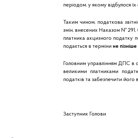
періодом, у якому відбулося ї
Таким чином, податкова звітн
змін, внесених Наказом № 291,
платника акцизного податку по
подається в терміни
не пізніше
Головним управлінням ДПС в об
великими платниками податк
податків та забезпечити його в
Заступник Го