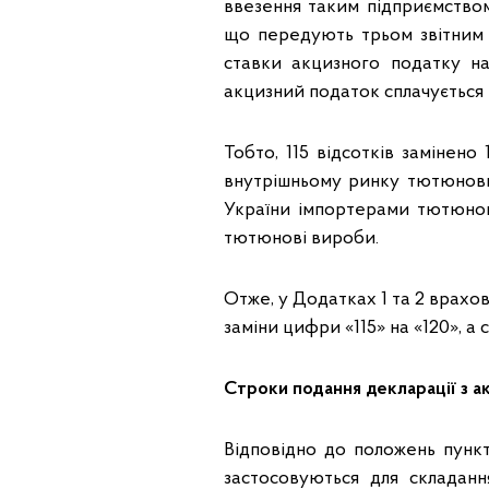
ввезення таким підприємством
що передують трьом звітним 
ставки акцизного податку н
акцизний податок сплачується і
Тобто, 115 відсотків замінено
внутрішньому ринку тютюнов
України імпортерами тютюно
тютюнові вироби.
Отже, у Додатках 1 та 2 врахо
заміни цифри «115» на «120», а
Строки подання декларації з а
Відповідно до положень пункт
застосовуються для складанн