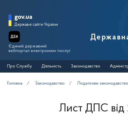
Перейти до основного вмісту
Головна сторінка Державної п
gov.ua
Державні сайти України
Державна
Єдиний державний
вебпортал електронних послуг
Про Службу
Діяльність
Законодавство
Адмініст
Головна
Законодавство
Податкове законодавств
Лист ДПС від