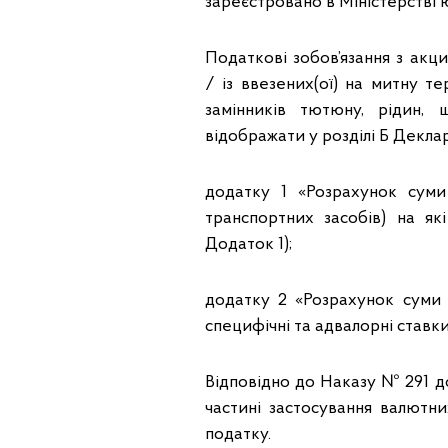
зареєстровано в Міністерстві ю
Податкові зобов’язання з акци
/ із ввезених(ої) на митну 
замінників тютюну, рідин,
відображати у розділі Б Деклара
додатку 1 «Розрахунок суми 
транспортних засобів) на як
Додаток 1);
додатку 2 «Розрахунок суми 
специфічні та адвалорні ставк
Відповідно до Наказу № 291 д
частині застосування валютни
податку.