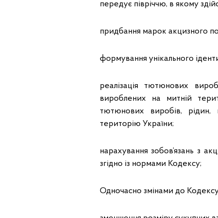
передує півріччю, в якому здій
придбання марок акцизного пода
формування унікального ідентиф
реалізація тютюнових вироб
вироблених на митній терит
тютюнових виробів, рідин,
територію України;
нарахування зобов’язань з а
згідно із нормами Кодексу;
Одночасно змінами до Кодексу