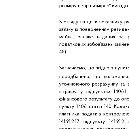
розміру неправомірної вигоди 
З огляду на це в показнику р
зв’язку із поверненням резиде
майна, раніше наданих за р
податкових зобов’язань, зміне
45).
Зазначаємо, що згідно з пунк
передбачено, що положення, 
уточнюючого розрахунку за ві
штрафу; у підпунктах 140.6.1
фінансового результату до опод
пункту 140.6 статті 140 Коде
платника податків контролююч
141.91.2.17 підпункту 141.91