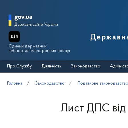
Перейти до основного вмісту
Головна сторінка Державної п
gov.ua
Державні сайти України
Державна
Єдиний державний
вебпортал електронних послуг
Про Службу
Діяльність
Законодавство
Адмініст
Головна
Законодавство
Податкове законодавств
Лист ДПС від