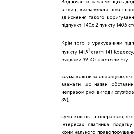
Водночас зазначаємо, що в дод
різниці, визначеної згідно з під
здійснення такого коригуван
підпункті 140.6.2 пункту 140.6
Крім того, з урахуванням підп
1
пункту 141.9
статті 141 Кодексу
рядками 39, 40 такого змісту:
«сума коштів за операцією, якщ
вважати, що наявні обставин
неправомірної вигоди службові
39);
сума коштів за операцією, як
інтересах платника податк
кримінального правопорушення