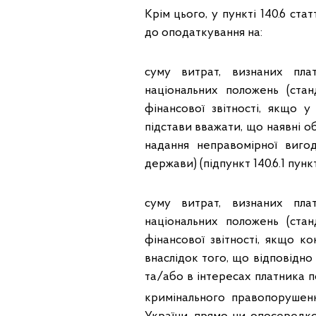
Крім цього, у пункті 140.6 ст
до оподаткування на:
суму витрат, визнаних пла
національних положень (стан
фінансової звітності, якщо 
підстави вважати, що наявні о
надання неправомірної вигод
держави) (підпункт 140.6.1 пункт
суму витрат, визнаних пла
національних положень (стан
фінансової звітності, якщо к
внаслідок того, що відповідно
та/або в інтересах платника 
кримінального правопорушенн