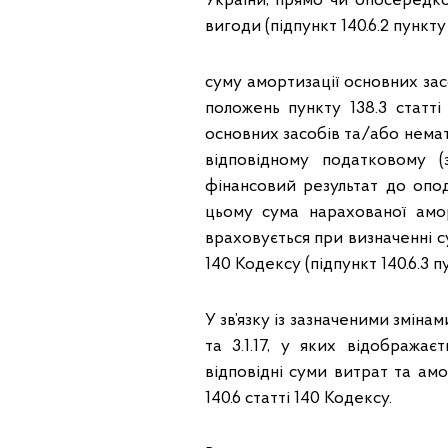
України, прямо чи опосередко
вигоди (підпункт 140.6.2 пункту 
суму амортизації основних зас
положень пункту 138.3 статті
основних засобів та/або немат
відповідному податковому (
фінансовий результат до опод
цьому сума нарахованої амор
враховується при визначенні сум
140 Кодексу (підпункт 140.6.3 пу
У зв’язку із зазначеними зміна
та 3.1.17, у яких відобража
відповідні суми витрат та амор
140.6 статті 140 Кодексу.