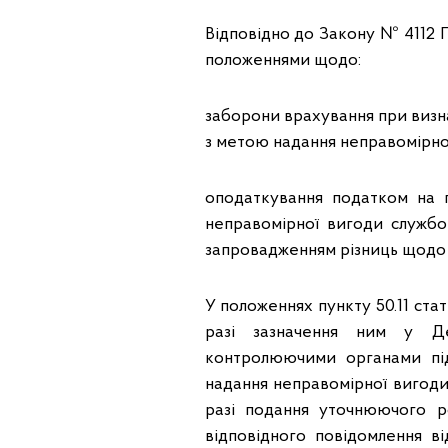
Відповідно до Закону № 4112 
положеннями щодо:
заборони врахування при визна
з метою надання неправомірно
оподаткування податком на 
неправомірної вигоди службов
запровадженням різниць щодо 
У положеннях пункту 50.11 ст
разі зазначення ним у Дек
контролюючими органами під
надання неправомірної вигоди,
разі подання уточнюючого р
відповідного повідомлення в