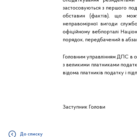
оподаткування резидентами
застосовуються з першого пода
обставин (фактів), що мо
неправомірної вигоди служб
офіційному вебпорталі Націо
порядок, передбачений в абзаці
Головним управлінням ДПС в об
з великими платниками податкі
відома платників податку і під
Заступник Го
До списку