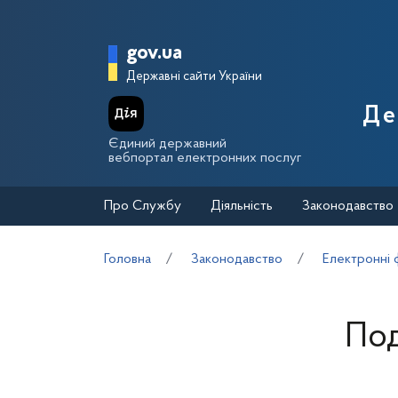
Перейти до основного вмісту
Головна сторінка Держа
gov.ua
Державні сайти України
Де
Єдиний державний
вебпортал електронних послуг
Про Службу
Діяльність
Законодавство
Головна
Законодавство
Електронні 
Под