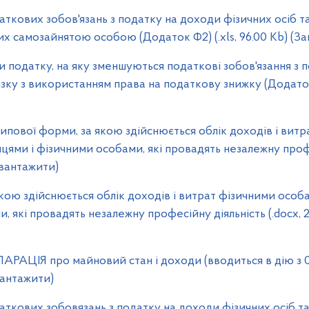
ових зобов'язань з податку на доходи фізичних осіб та
их самозайнятою особою (Додаток Ф2) (.xls, 96.00 Kb) (З
одатку, на яку зменшуються податкові зобов'язання з 
'язку з використанням права на податкову знижку (Додаток 
пової форми, за якою здійснюється облік доходів і витр
цями і фізичними особами, які провадять незалежну проф
Завантажити)
кою здійснюється облік доходів і витрат фізичними осо
, які провадять незалежну професійну діяльність (.docx, 2
ЦІЯ про майновий стан і доходи (вводиться в дію з 01
авантажити)
ових зобовязань з податку на доходи фізичних осіб та