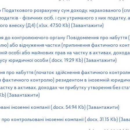
одаткового розрахунку сум доходу, нарахованого (спл
одатків - фізичних осіб, і сум утриманого з них податку, 
о внеску (Д4) (.xlsx, 47.50 Kb) (Завантажити)
я до контролюючого органу Повідомлення про набуття (
лю) або відчуження частки (припинення фактичного кон
ній особі або майнових прав на частку в активах, доход
усу юридичної особи (.docx, 19.29 Kb) (Завантажити)
я про набуття (початок здійснення фактичного контролю
я фактичного контролю) резидентом в іноземній юридичн
астку в активах, доходах чи прибутку утворення без ст
 Kb) (Завантажити)
ані іноземні компанії (.docx, 54.94 Kb) (Завантажити)
про контрольовані іноземні компанії (.docx, 31.15 Kb) (За