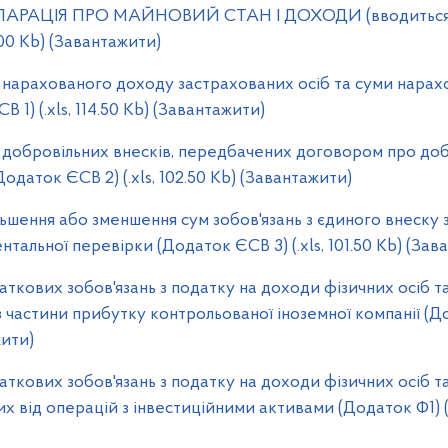
РАЦІЯ ПРО МАЙНОВИЙ СТАН І ДОХОДИ (вводиться в д
9.00 Kb) (Завантажити)
рахованого доходу застрахованих осіб та суми нарах
 1) (.xls, 114.50 Kb) (Завантажити)
бровільних внесків, передбачених договором про добро
Додаток ЄСВ 2) (.xls, 102.50 Kb) (Завантажити)
ення або зменшення сум зобов'язань з єдиного внеску 
тальної перевірки (Додаток ЄСВ 3) (.xls, 101.50 Kb) (Зав
ових зобов'язань з податку на доходи фізичних осіб та
 частини прибутку контрольованої іноземної компанії (Дод
жити)
ових зобов'язань з податку на доходи фізичних осіб та
х від операцій з інвестиційними активами (Додаток Ф1) (.x