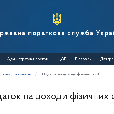
вної податкової служби України
ржавна податкова служба Укра
Адміністративні послуги
ЦОП
Е-сервіси
Для гро
форми документів
Податок на доходи фізичних осіб
аток на доходи фізичних 