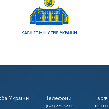
КАБІНЕТ МІНІСТРІВ УКРАЇНИ
ба України
Телефони
Гаряч
(044) 272-62-55
0500-50