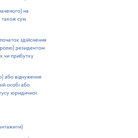
аченого) на
а також сум
початок здійснення
тролю) резидентом
ах чи прибутку
) або відчуження
ій особі або
атусу юридичної
вантажити)