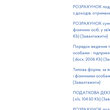
РОЗРАХУНОК податк
з доходів, отриман
РОЗРАХУНОК суми п
фізичних осіб, у зв
Kb) (Завантажити)
Порядок ведення ти
особами - підприєм
(.docx, 20.06 Kb) (
Типова форма, за я
і фізичними особами
(Завантажити)
ПОДАТКОВА ДЕКЛАРА
(.xls, 104.50 Kb) (З
РОЗРАХУНОК податк