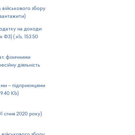
 військового збору
авантажити)
податку на доходи
Ф3) (.xls, 153.50
ат, фізичними
есійну діяльність
бами – підприємцями
9.40 Kb)
 січня 2020 року)
 військового збору