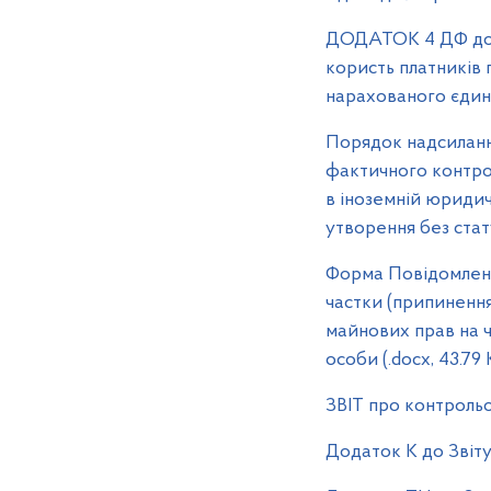
ДОДАТОК 4 ДФ до П
користь платників п
нарахованого єдиног
Порядок надсиланн
фактичного контро
в іноземній юридич
утворення без стат
Форма Повідомленн
частки (припиненн
майнових прав на ч
особи (.docx, 43.79
ЗВІТ про контрольов
Додаток К до Звіту 