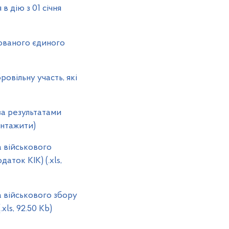
ію з 01 січня
ованого єдиного
вільну участь, які
за результатами
антажити)
 військового
аток КІК) (.xls,
 військового збору
ls, 92.50 Kb)