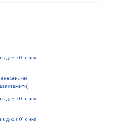
ію з 01 січня
внесеними
(Завантажити)
ію з 01 січня
ію з 01 січня