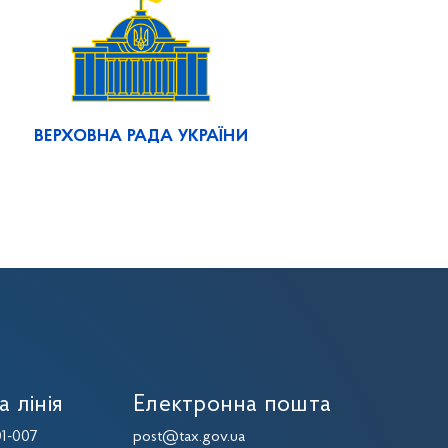
ВЕРХОВНА РАДА УКРАЇНИ
а лінія
Електронна пошта
1-007
post@tax.gov.ua