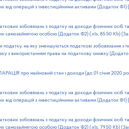
х від операцій з інвестиційними активами (Додаток Ф1) (.
ових зобовязань з податку на доходи фізичних осіб та
их самозайнятою особою (Додаток Ф2) (.xls, 85.50 Kb) (З
одатку, на яку зменшуються податкові зобовязання з п
язку з використанням права на податкову знижку (Додаток Ф
ІЯ про майновий стан і доходи (до 01 січня 2020 року) 
ових зобовязань з податку на доходи фізичних осіб та
х від операцій з інвестиційними активами (Додаток Ф1) (.
ових зобовязань з податку на доходи фізичних осіб та
их самозайнятою особою (Додаток Ф2) (.xls, 79.50 Kb) (З