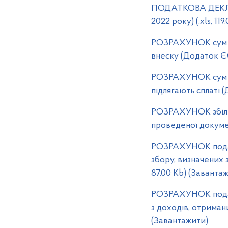
ПОДАТКОВА ДЕКЛА
2022 року) (.xls, 11
РОЗРАХУНОК сум на
внеску (Додаток ЄСВ
РОЗРАХУНОК сум до
підлягають сплаті (
РОЗРАХУНОК збільш
проведеної докумен
РОЗРАХУНОК податк
збору, визначених з
87.00 Kb) (Заванта
РОЗРАХУНОК податк
з доходів, отримани
(Завантажити)