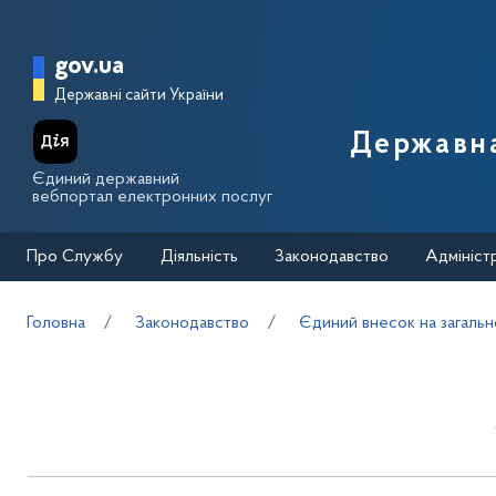
Перейти до основного вмісту
Головна сторінка Державної п
gov.ua
Державні сайти України
Державна
Єдиний державний
вебпортал електронних послуг
Про Службу
Діяльність
Законодавство
Адмініст
Головна
Законодавство
Єдиний внесок на загаль