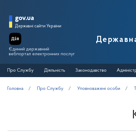
Перейти до основного вмісту
Головна сторінка Державної п
gov.ua
Державні сайти України
Державна
Єдиний державний
вебпортал електронних послуг
Про Службу
Діяльність
Законодавство
Адмініст
Головна
Про Службу
Уповноважені особи