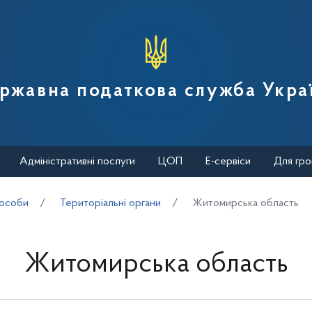
вної податкової служби України
ржавна податкова служба Укра
Адміністративні послуги
ЦОП
Е-сервіси
Для гро
 особи
Територіальні органи
Житомирська область
Житомирська область