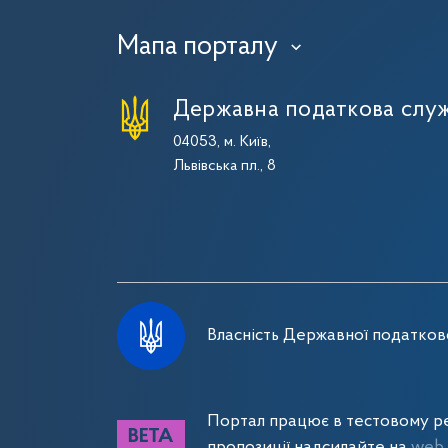
Мапа порталу
›
Державна податкова служ
04053, м. Київ,
Львівська пл., 8
Власність Державної податково
Портал працює в тестовому ре
пропозиції надсилайте на
web_