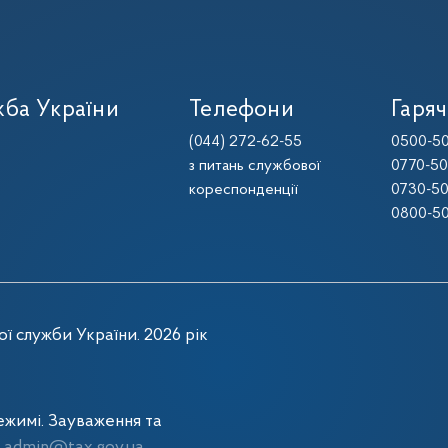
ба України
Телефони
Гаряч
(044) 272-62-55
0500-50
з питань службової
0770-50
кореспонденції
0730-50
0800-50
ї служби України. 2026 рік
жимі. Зауваження та
admin@tax.gov.ua