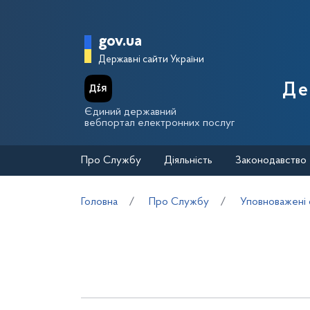
Перейти до основного вмісту
Головна сторінка Держа
gov.ua
Державні сайти України
Де
Єдиний державний
вебпортал електронних послуг
Про Службу
Діяльність
Законодавство
Головна
Про Службу
Уповноважені