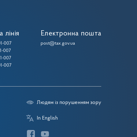
а лінія
Електронна пошта
1-007
post@tax.gov.ua
1-007
1-007
1-007
Людям із порушенням зору
In English