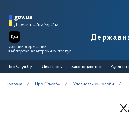
Перейти до основного вмісту
Головна сторінка Державної п
gov.ua
Державні сайти України
Державна
Єдиний державний
вебпортал електронних послуг
Про Службу
Діяльність
Законодавство
Адмініст
Головна
Про Службу
Уповноважені особи
Х