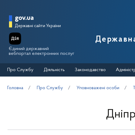
Перейти до основного вмісту
Головна сторінка Державної п
gov.ua
Державні сайти України
Державна
Єдиний державний
вебпортал електронних послуг
Про Службу
Діяльність
Законодавство
Адмініст
Головна
Про Службу
Уповноважені особи
Дніпр