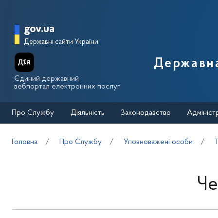
Перейти до основного вмісту
Головна сторінка Державної п
gov.ua
Державні сайти України
Державна
Єдиний державний
вебпортал електронних послуг
Про Службу
Діяльність
Законодавство
Адмініст
Головна
Про Службу
Уповноважені особи
Че