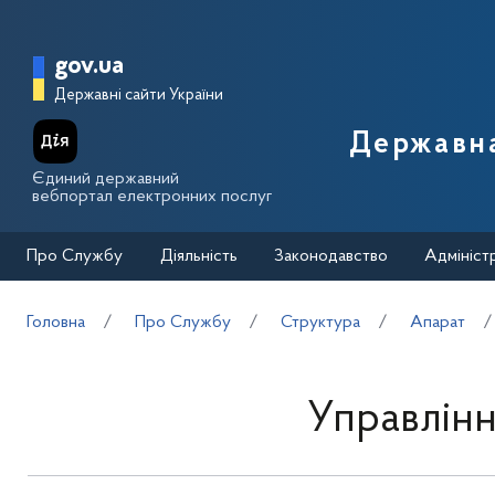
Перейти до основного вмісту
Головна сторінка Державної п
gov.ua
Державні сайти України
Державна
Єдиний державний
вебпортал електронних послуг
Про Службу
Діяльність
Законодавство
Адмініст
Головна
Про Службу
Структура
Апарат
Управлінн