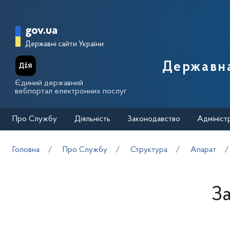
Перейти до основного вмісту
Головна сторінка Державної п
gov.ua
Державні сайти України
Державна
Єдиний державний
вебпортал електронних послуг
Про Службу
Діяльність
Законодавство
Адмініст
Головна
Про Службу
Структура
Апарат
За