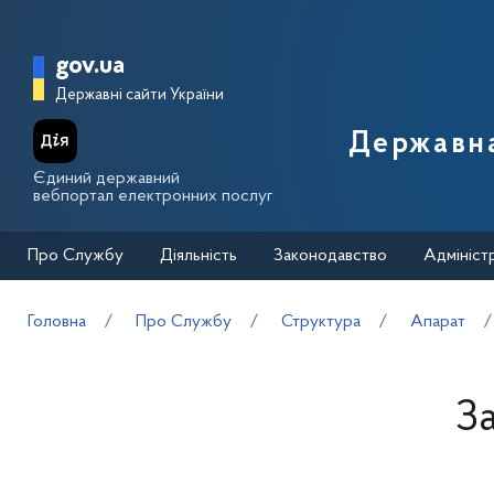
Перейти до основного вмісту
Головна сторінка Державної п
gov.ua
Державні сайти України
Державна
Єдиний державний
вебпортал електронних послуг
Про Службу
Діяльність
Законодавство
Адмініст
Головна
Про Службу
Структура
Апарат
За