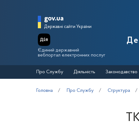
Перейти до основного вмісту
Головна сторінка Держа
gov.ua
Державні сайти України
Де
Єдиний державний
вебпортал електронних послуг
Про Службу
Діяльність
Законодавство
Головна
Про Службу
Структура
Т