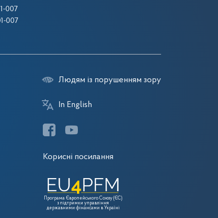
1-007
1-007
Людям із порушенням зору
In English
Корисні посилання
Програма Європейського Союзу (ЄС)
з підтримки управління
державними фінансами в Україні