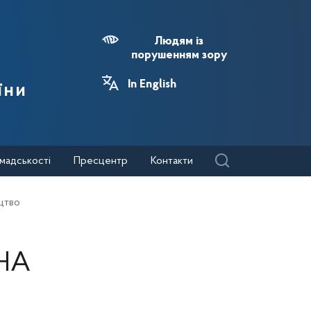
Людям із
порушенням зору
In English
їни
мадськості
Пресцентр
Контакти
цтво
НА