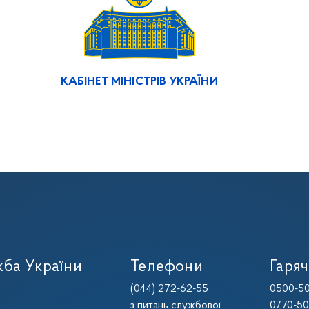
КАБІНЕТ МІНІСТРІВ УКРАЇНИ
ба України
Телефони
Гаряч
(044) 272-62-55
0500-50
з питань службової
0770-50