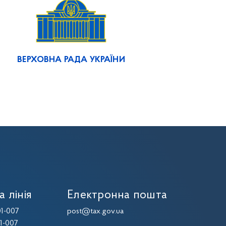
ВЕРХОВНА РАДА УКРАЇНИ
а лінія
Електронна пошта
1-007
post@tax.gov.ua
1-007