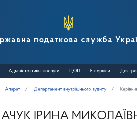
вної податкової служби України
ржавна податкова служба Укра
Адміністративні послуги
ЦОП
Е-сервіси
Для гро
Апарат
Департамент внутрішнього аудиту
Керівни
КАЧУК ІРИНА МИКОЛАЇВ