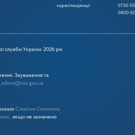
кореспонденції
0730-50
0800-50
ї служби України. 2026 рік
жимі. Зауваження та
admin@tax.gov.ua
цензією
Creative Commons
cense
, якщо не зазначено