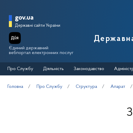
Перейти до основного вмісту
Головна сторінка Державної п
gov.ua
Державні сайти України
Державна
Єдиний державний
вебпортал електронних послуг
Про Службу
Діяльність
Законодавство
Адмініст
Головна
Про Службу
Структура
Апарат
З