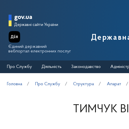
Перейти до основного вмісту
Головна сторінка Державної п
gov.ua
Державні сайти України
Державна
Єдиний державний
вебпортал електронних послуг
Про Службу
Діяльність
Законодавство
Адмініст
Головна
Про Службу
Структура
Апарат
ТИМЧУК В