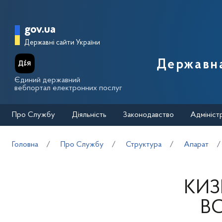
Перейти до основного вмісту
Головна сторінка Державної п
gov.ua
Державні сайти України
Державна
Єдиний державний
вебпортал електронних послуг
Про Службу
Діяльність
Законодавство
Адмініст
Головна
Про Службу
Структура
Апарат
КИ
В