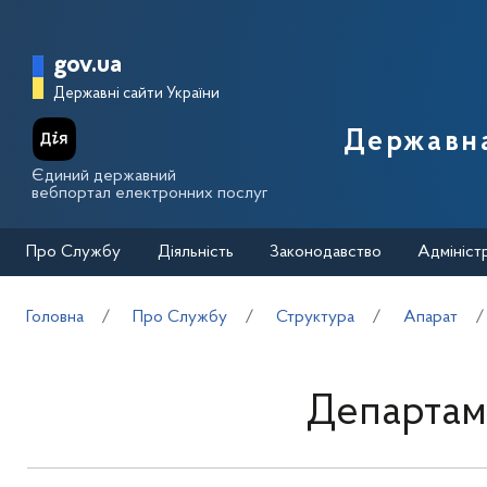
Перейти до основного вмісту
Головна сторінка Державної п
gov.ua
Державні сайти України
Державна
Єдиний державний
вебпортал електронних послуг
Про Службу
Діяльність
Законодавство
Адмініст
Головна
Про Службу
Структура
Апарат
Департам