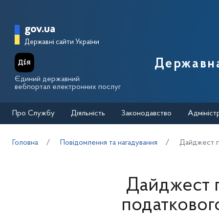
Перейти до основного вмісту
Головна сторінка Державної п
gov.ua
Державні сайти України
Державна
Єдиний державний
вебпортал електронних послуг
Про Службу
Діяльність
Законодавство
Адмініст
Головна
Повідомлення та нагадування
Дайджест пу
Дайджест п
податковог