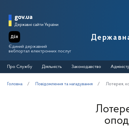
Перейти до основного вмісту
Головна сторінка Державної п
gov.ua
Державні сайти України
Державна
Єдиний державний
вебпортал електронних послуг
Про Службу
Діяльність
Законодавство
Адмініст
Головна
Повідомлення та нагадування
Лотерея, ко
Лотере
опод