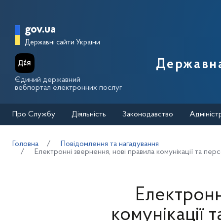
Перейти до основного вмісту
Головна сторінка Державної п
gov.ua
Державні сайти України
Державна
Єдиний державний
вебпортал електронних послуг
Про Службу
Діяльність
Законодавство
Адмініст
Головна
Повідомлення та нагадування
Електронні звернення, нові правила комунікації та пер
Електронн
комунікації т