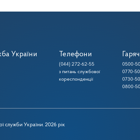
ба України
Телефони
Гаряч
(044) 272-62-55
0500-50
з питань службової
0770-50
кореспонденції
0730-50
0800-50
ї служби України. 2026 рік