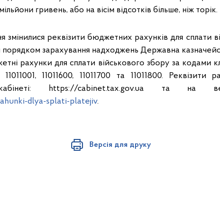
мільйони гривень, або на вісім відсотків більше, ніж торік.
ня змінилися реквізити бюджетних рахунків для сплати в
им порядком зарахування надходжень Державна казначейс
етні рахунки для сплати військового збору за кодами к
 11011001, 11011600, 11011700 та 11011800. Реквізити р
абінеті: https://cabinet.tax.gov.ua та на 
ahunki-dlya-splati-platejiv
.
Версія для друку