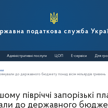
вної податкової служби України
ржавна податкова служба Укра
Адміністративні послуги
ЦОП
Е-сервіси
Для гро
ини
спрямували до державного бюджету понад вісім мільярдів гривень
ому півріччі запорізькі п
али до державного бюдже