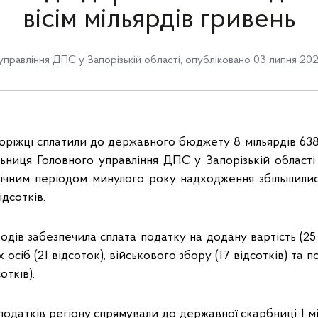
вісім мільярдів гривень
управління ДПС у Запорізькій області
,
опубліковано 03 липня 202
апоріжці сплатили до державного бюджету 8 мільярдів 638
льниця Головного управління ДПС у Запорізькій област
гічним періодом минулого року надходження збільшилис
ідсотків.
одів забезпечила сплата податку на додану вартість (25 
 осіб (21 відсоток), військового збору (17 відсотків) та 
отків).
податків регіону спрямували до державної скарбниці 1 м