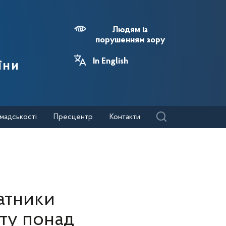
Людям із
порушенням зору
In English
їни
мадськості
Пресцентр
Контакти
латники
ту понад