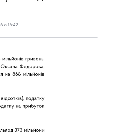
6 о 16:42
 мільйонів гривень.
і Оксана Федорова,
я на 868 мільйонів
відсотків), податку
податку на прибуток
ільярд 373 мільйони