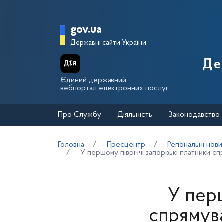
Перейти до основного вмісту
Головна сторінка Держа
gov.ua
Державні сайти України
Де
Єдиний державний
вебпортал електронних послуг
Про Службу
Діяльність
Законодавство
Головна
Пресцентр
Регіональні нов
У першому півріччі запорізькі платники 
У перш
спрямув