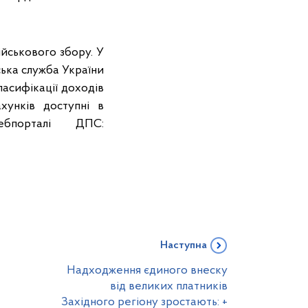
ійськового збору. У
ька служба України
ласифікації доходів
ахунків доступні в
вебпорталі ДПС:
Наступна
Надходження єдиного внеску
від великих платників
Західного регіону зростають: +