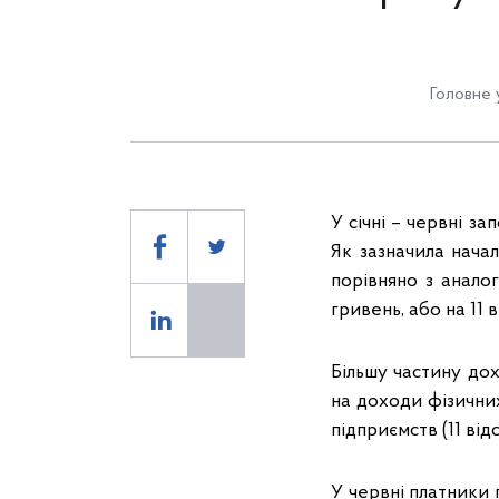
Головне 
У січні – червні з
Як зазначила нача
порівняно з анало
гривень, або на 11 в
Більшу частину дох
на доходи фізичних
підприємств (11 відс
У червні платники 