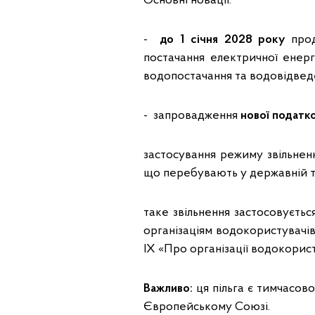
Основні новації:
-
до 1 січня 2028 року
прод
постачання електричної енергі
водопостачання та водовідвед
- запровадження
нової податко
застосування режиму звільнен
що перебувають у державній та
таке звільнення застосовуєтьс
організаціям водокористувачів
ІХ «Про організації водокорист
Важливо:
ця пільга є тимчасов
Європейському Союзі.