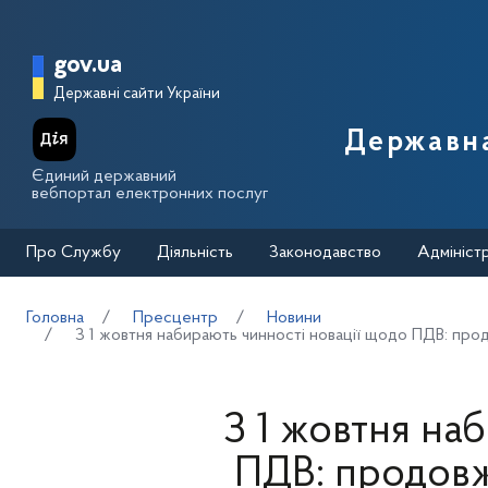
Перейти до основного вмісту
Головна сторінка Державної п
gov.ua
Державні сайти України
Державна
Єдиний державний
вебпортал електронних послуг
Про Службу
Діяльність
Законодавство
Адмініст
Головна
Пресцентр
Новини
З 1 жовтня набирають чинності новації щодо ПДВ: прод
З 1 жовтня на
ПДВ: продовж