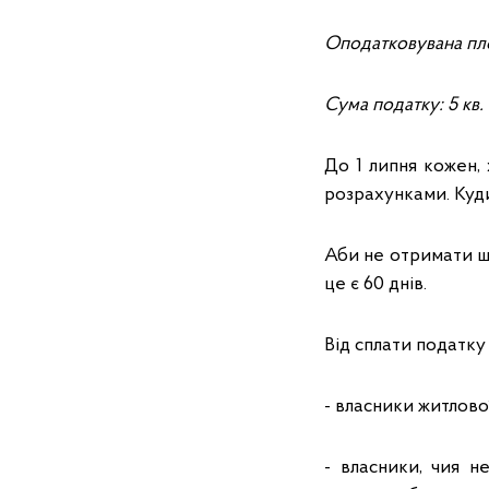
Оподатковувана п
Сума податку: 5 кв.
До 1 липня кожен,
розрахунками. Куд
Аби не отримати ш
це є 60 днів.
Від сплати податку 
- власники житлово
- власники, чия н