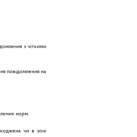
домлення з чіткими
ня повідомлення на
влених норм;
шкоджена чи в зоні