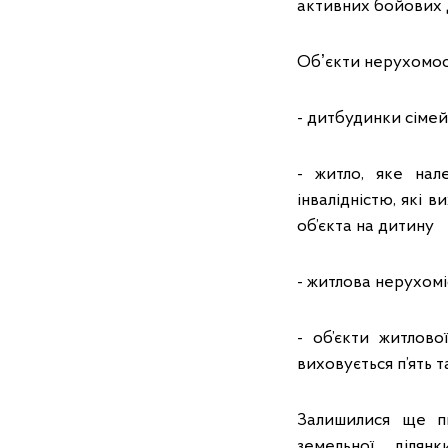
активних бойових д
Обʼєкти нерухомост
- дитбудинки сімей
- житло, яке нал
інвалідністю, які
об’єкта на дитину
- житлова нерухоміс
- об’єкти житлово
виховується п’ять т
Залишилися ще пи
земельної діля