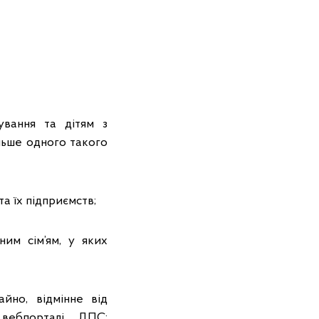
ування та дітям з
льше одного такого
та їх підприємств;
ним сім’ям, у яких
йно, відмінне від
вебпорталі ДПС: