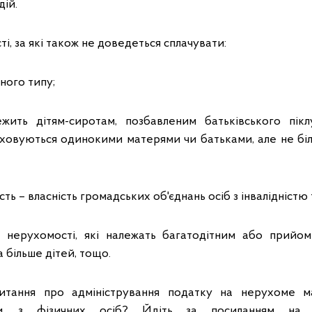
ій.
і, за які також не доведеться сплачувати:
ного типу;
ежить дітям-сиротам, позбавленим батьківського пікл
 виховуються одинокими матерями чи батьками, але не бі
ть – власність громадських об'єднань осіб з інвалідністю 
ї нерухомості, які належать багатодітним або прийом
а більше дітей, тощо.
тання про адміністрування податку на нерухоме ма
нки, з фізичних осіб? Йдіть за посиланням на 