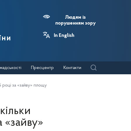
Людям із
порушенням зору
In English
їни
мадськості
Пресцентр
Контакти
5 році за «зайву» площу
скільки
а «зайву»