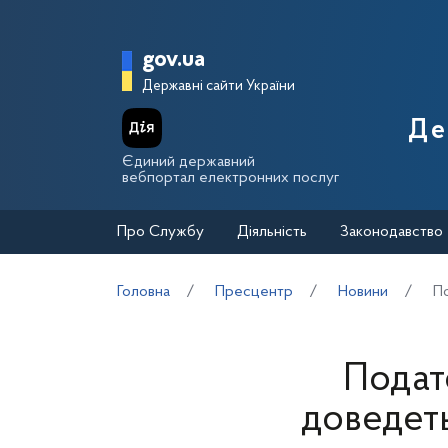
Перейти до основного вмісту
Головна сторінка Держа
gov.ua
Державні сайти України
Де
Єдиний державний
вебпортал електронних послуг
Про Службу
Діяльність
Законодавство
Головна
Пресцентр
Новини
По
Подато
доведеть