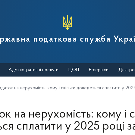
вної податкової служби України
ржавна податкова служба Укра
Адміністративні послуги
ЦОП
Е-сервіси
Для гро
даток на нерухомість: кому і скільки доведеться сплатити у 202
к на нерухомість: кому і 
ся сплатити у 2025 році з