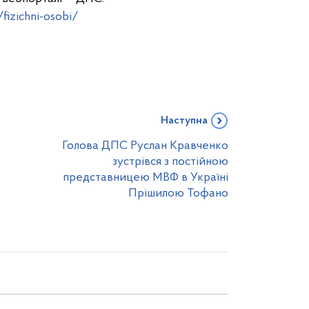
izichni-osobi/
Наступна
Голова ДПС Руслан Кравченко
зустрівся з постійною
представницею МВФ в Україні
Прішилою Тофано