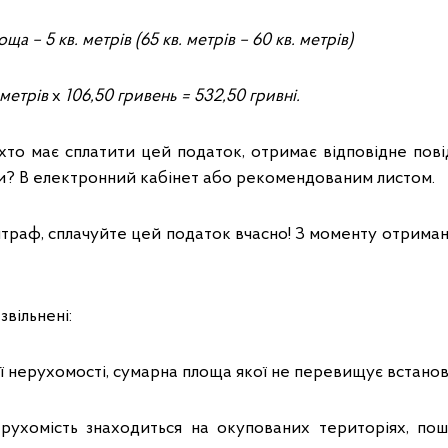
лоща
– 5 кв
.
метрів (65 кв. метрів – 60 кв. метрів)
 метрів
х
106,50 гривень = 532,50 гривні.
 хто має сплатити цей податок, отримає відповідне пові
и? В електронний кабінет або рекомендованим листом.
траф, сплачуйте цей податок вчасно! З моменту отриман
звільнені:
ї нерухомості, сумарна площа якої не перевищує встано
ерухомість знаходиться на окупованих територіях, по