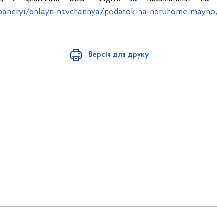
/baneryi/onlayn-navchannya/podatok-na-neruhome-mayno/f
Версія для друку