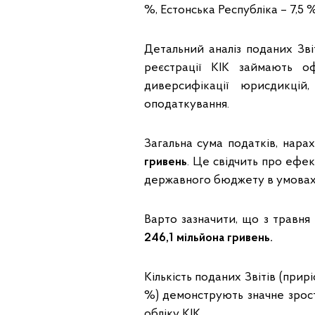
%, Естонська Республіка – 7,5 %
Детальний аналіз поданих Зві
реєстрації КІК займають оф
диверсифікації юрисдикці
оподаткування.
Загальна сума податків, нар
гривень
. Це свідчить про ефек
державного бюджету в умовах 
Варто зазначити, що з травня
246,1 мільйона гривень.
Кількість поданих Звітів (прир
%) демонструють значне зрост
обліку КІК.