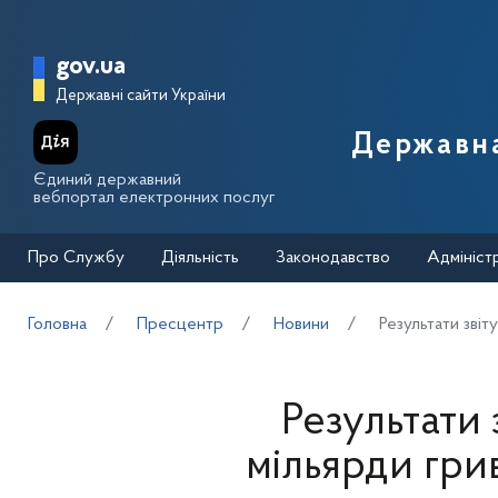
Перейти до основного вмісту
Головна сторінка Державної п
gov.ua
Державні сайти України
Державна
Єдиний державний
вебпортал електронних послуг
Про Службу
Діяльність
Законодавство
Адмініст
Головна
Пресцентр
Новини
Результати зві
Результати 
мільярди гри