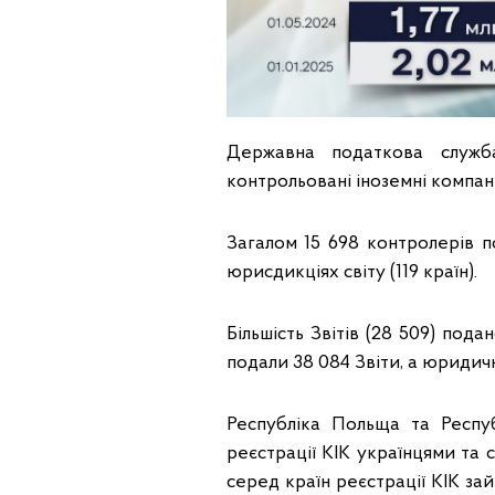
Державна податкова служба
контрольовані іноземні компанії
Загалом 15 698 контролерів п
юрисдикціях світу (119 країн).
Більшість Звітів (28 509) под
подали 38 084 Звіти, а юридичні
Республіка Польща та Респу
реєстрації КІК українцями та 
серед країн реєстрації КІК за